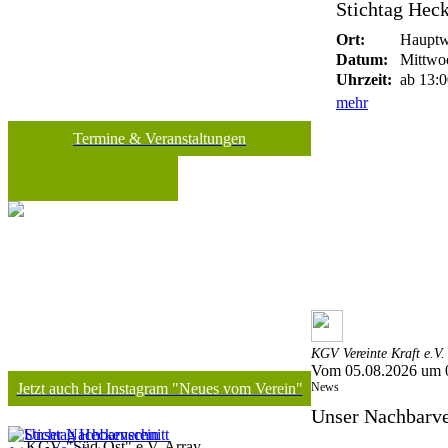
Stichtag Heck
Ort:
Hauptw
Datum:
Mittwoc
Uhrzeit:
ab 13:0
mehr
Termine & Veranstaltungen
KGV Vereinte Kraft e.V.
Vom 05.08.2026 um 
News
Jetzt auch bei Instagram "Neues vom Verein"
Unser Nachbarver
KGV "Süd-Ost" e.V. Array