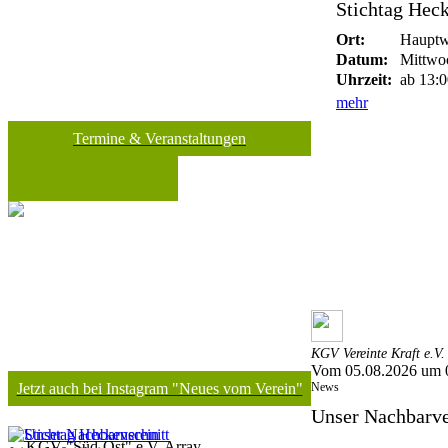
Stichtag Heck
Ort:
Hauptw
Datum:
Mittwoc
Uhrzeit:
ab 13:0
mehr
Termine & Veranstaltungen
KGV Vereinte Kraft e.V.
Vom 05.08.2026 um 
News
Jetzt auch bei Instagram "Neues vom Verein"
Unser Nachbarver
KGV "Süd-Ost" e.V. Array